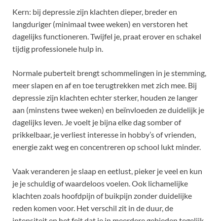
Kern: bij depressie zijn klachten dieper, breder en
langduriger (minimaal twee weken) en verstoren het
dagelijks functioneren. Twijfel je, praat erover en schakel
tijdig professionele hulp in.
Normale puberteit brengt schommelingen in je stemming,
meer slapen en af en toe terugtrekken met zich mee. Bij
depressie zijn klachten echter sterker, houden ze langer
aan (minstens twee weken) en beïnvloeden ze duidelijk je
dagelijks leven. Je voelt je bijna elke dag somber of
prikkelbaar, je verliest interesse in hobby’s of vrienden,
energie zakt weg en concentreren op school lukt minder.
Vaak veranderen je slaap en eetlust, pieker je veel en kun
je je schuldig of waardeloos voelen. Ook lichamelijke
klachten zoals hoofdpijn of buikpijn zonder duidelijke
reden komen voor. Het verschil zit in de duur, de
intensiteit en het feit dat je in meerdere gebieden tegelijk