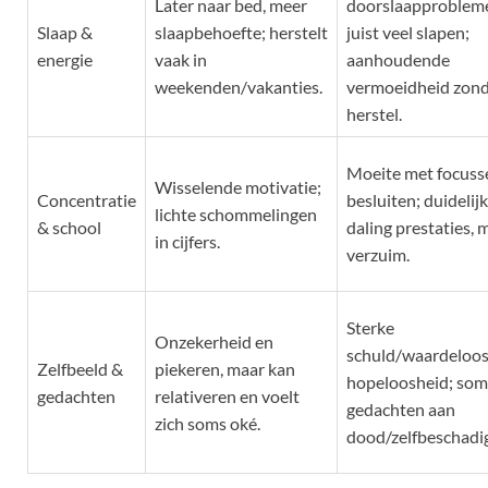
Later naar bed, meer
doorslaapproblem
Slaap &
slaapbehoefte; herstelt
juist veel slapen;
energie
vaak in
aanhoudende
weekenden/vakanties.
vermoeidheid zon
herstel.
Moeite met focuss
Wisselende motivatie;
Concentratie
besluiten; duidelij
lichte schommelingen
& school
daling prestaties, 
in cijfers.
verzuim.
Sterke
Onzekerheid en
schuld/waardeloos
Zelfbeeld &
piekeren, maar kan
hopeloosheid; som
gedachten
relativeren en voelt
gedachten aan
zich soms oké.
dood/zelfbeschadig