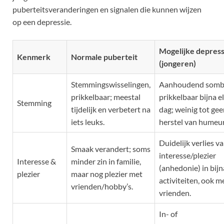
puberteitsveranderingen en signalen die kunnen wijzen
op een depressie.
Mogelijke depress
Kenmerk
Normale puberteit
(jongeren)
Stemmingswisselingen,
Aanhoudend sombe
prikkelbaar; meestal
prikkelbaar bijna e
Stemming
tijdelijk en verbetert na
dag; weinig tot ge
iets leuks.
herstel van humeur
Duidelijk verlies v
Smaak verandert; soms
interesse/plezier
Interesse &
minder zin in familie,
(anhedonie) in bijn
plezier
maar nog plezier met
activiteiten, ook m
vrienden/hobby’s.
vrienden.
In- of