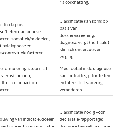
risicoschatting.
Classificatie kan soms op
riteria plus
basis van
se/hetero-anamnese,
dossier/screening;
neren, somatiek/middelen,
diagnose vergt (herhaald)
ntiaaldiagnose en
klinisch onderzoek en
e/contextuele factoren.
weging.
e formulering: stoornis +
Meer detail in de diagnose
rs, ernst, beloop,
kan indicaties, prioriteiten
diteit en impact op
en intensiteit van zorg
neren.
veranderen.
Classificatie nodig voor
uwing van indicatie, doelen
declaratie/rapportage;
rmed consent; communicatie
diagnose bepaalt wat, hoe