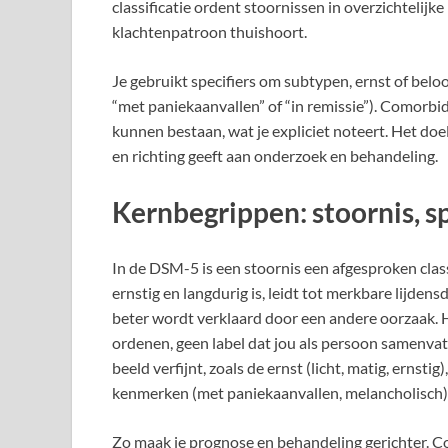
classificatie ordent stoornissen in overzichtelij
klachtenpatroon thuishoort.
Je gebruikt specifiers om subtypen, ernst of beloo
“met paniekaanvallen” of “in remissie”). Comorbi
kunnen bestaan, wat je expliciet noteert. Het doe
en richting geeft aan onderzoek en behandeling.
Kernbegrippen: stoornis, sp
In de DSM-5 is een stoornis een afgesproken clas
ernstig en langdurig is, leidt tot merkbare lijdens
beter wordt verklaard door een andere oorzaak. 
ordenen, geen label dat jou als persoon samenvat.
beeld verfijnt, zoals de ernst (licht, matig, ernstig
kenmerken (met paniekaanvallen, melancholisch)
Zo maak je prognose en behandeling gerichter. C