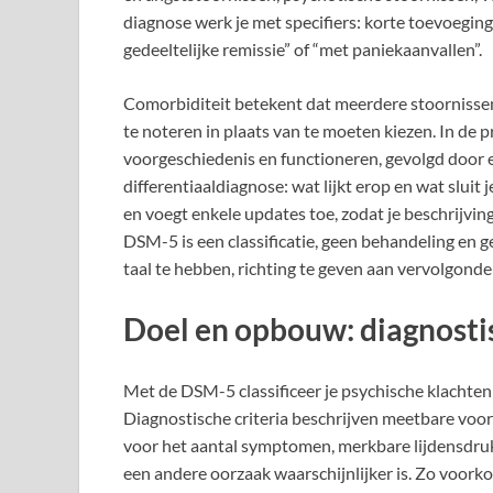
diagnose werk je met specifiers: korte toevoeging
gedeeltelijke remissie” of “met paniekaanvallen”.
Comorbiditeit betekent dat meerdere stoornissen
te noteren in plaats van te moeten kiezen. In de p
voorgeschiedenis en functioneren, gevolgd door e
differentiaaldiagnose: wat lijkt erop en wat sluit 
en voegt enkele updates toe, zodat je beschrijvi
DSM-5 is een classificatie, geen behandeling en g
taal te hebben, richting te geven aan vervolgonde
Doel en opbouw: diagnostisc
Met de DSM-5 classificeer je psychische klachten
Diagnostische criteria beschrijven meetbare voo
voor het aantal symptomen, merkbare lijdensdruk 
een andere oorzaak waarschijnlijker is. Zo voork