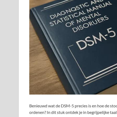
Benieuwd wat de DSM-5 precies is en hoe de stoor
ordenen? In dit stuk ontdek je in begrijpelijke taa