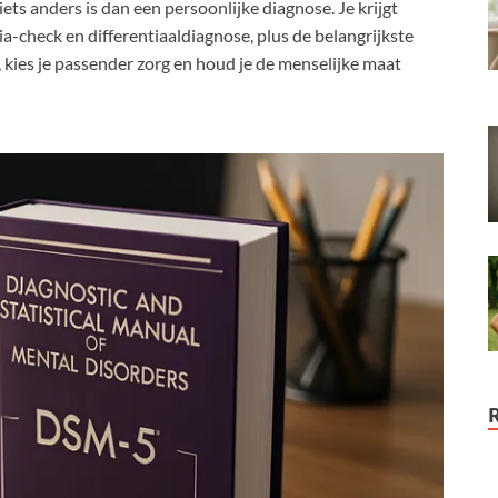
ets anders is dan een persoonlijke diagnose. Je krijgt
a-check en differentiaaldiagnose, plus de belangrijkste
ies je passender zorg en houd je de menselijke maat