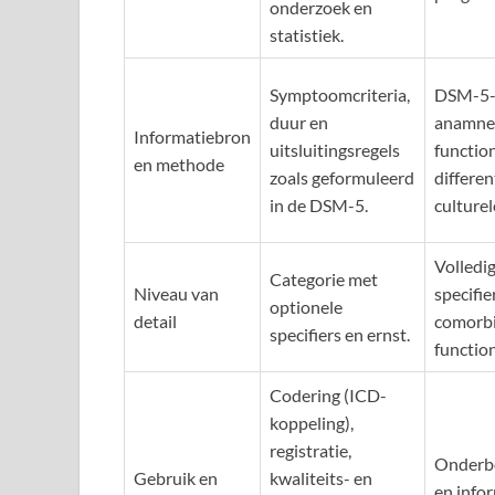
onderzoek en
statistiek.
Symptoomcriteria,
DSM-5-c
duur en
anamne
Informatiebron
uitsluitingsregels
functio
en methode
zoals geformuleerd
differe
in de DSM-5.
culturel
Volledig
Categorie met
Niveau van
specifie
optionele
detail
comorbi
specifiers en ernst.
functio
Codering (ICD-
koppeling),
registratie,
Onderbo
Gebruik en
kwaliteits- en
en info