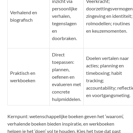
inzicht via
Veerkracht;
persoonlijke
doorzettingsvermogen
Verhalend en
verhalen,
zingeving en identiteit;
biografisch
tegenslagen
rolmodellen; routines
en
en keuzemomenten.
doorbraken.
Direct
Doelen vertalen naar
toepassen:
acties; planning en
plannen,
Praktisch en
timeboxing; habit
oefenen en
werkboeken
tracking;
evalueren met
accountability; reflecti
concrete
en voortgangsmeting.
hulpmiddelen.
Kernpunt: wetenschappelijke boeken geven het ‘waarom’,
verhalende boeken bieden inspiratie, en werkboeken
helpen je het ‘doen’ vol te houden. Kies het type dat past