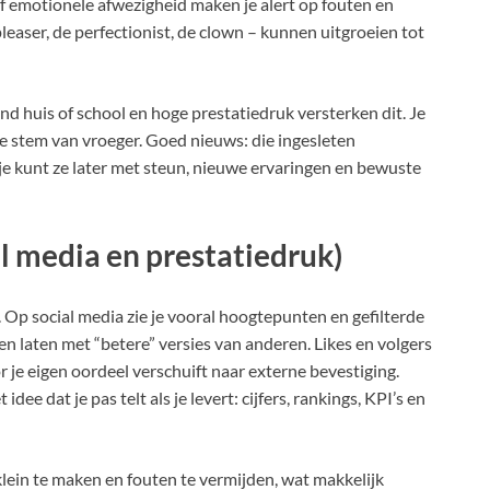
f emotionele afwezigheid maken je alert op fouten en
pleaser, de perfectionist, de clown – kunnen uitgroeien tot
nd huis of school en hoge prestatiedruk versterken dit. Je
de stem van vroeger. Goed nieuws: die ingesleten
n je kunt ze later met steun, nieuwe ervaringen en bewuste
l media en prestatiedruk)
. Op social media zie je vooral hoogtepunten en gefilterde
ken laten met “betere” versies van anderen. Likes en volgers
je eigen oordeel verschuift naar externe bevestiging.
dee dat je pas telt als je levert: cijfers, rankings, KPI’s en
klein te maken en fouten te vermijden, wat makkelijk