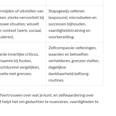
rmijden of uitstellen van
Stapsgewijs oefenen
ken, sterke nervositeit bij
(exposure), microdoelen en
euwe situaties; wisselt
successen bijhouden,
r context (werk, sociaal,
vaardigheidstraining en
uderen).
voorbereiding.
Zelfcompassie-oefeningen,
rde innerlijke criticus,
waarden en behoeften
haamte bij fouten,
verhelderen, grenzen stellen,
ortdurend vergelijken,
dagelijkse
eite met grenzen.
dankbaarheid/zelfzorg-
routines.
zelfvertrouwen over wat je kunt, en zelfwaardering over
eeld helpt het om gedachten te nuanceren, vaardigheden te