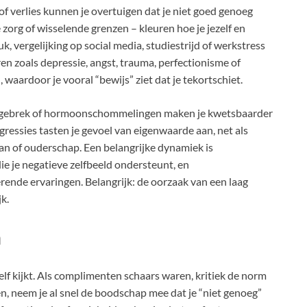
 of verlies kunnen je overtuigen dat je niet goed genoeg
org of wisselende grenzen – kleuren hoe je jezelf en
k, vergelijking op social media, studiestrijd of werkstress
en zoals depressie, angst, trauma, perfectionisme of
aardoor je vooral “bewijs” ziet dat je tekortschiet.
laapgebrek of hormoonschommelingen maken je kwetsbaarder
ressies tasten je gevoel van eigenwaarde aan, net als
an of ouderschap. Een belangrijke dynamiek is
die je negatieve zelfbeeld ondersteunt, en
ende ervaringen. Belangrijk: de oorzaak van een laag
k.
n
ezelf kijkt. Als complimenten schaars waren, kritiek de norm
en, neem je al snel de boodschap mee dat je “niet genoeg”