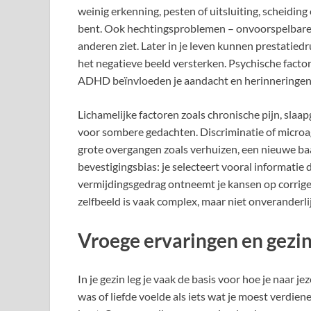
weinig erkenning, pesten of uitsluiting, scheiding
bent. Ook hechtingsproblemen – onvoorspelbare z
anderen ziet. Later in je leven kunnen prestatiedru
het negatieve beeld versterken. Psychische factor
ADHD beïnvloeden je aandacht en herinneringen, w
Lichamelijke factoren zoals chronische pijn, s
voor sombere gedachten. Discriminatie of microag
grote overgangen zoals verhuizen, een nieuwe ba
bevestigingsbias: je selecteert vooral informatie 
vermijdingsgedrag ontneemt je kansen op corriger
zelfbeeld is vaak complex, maar niet onveranderlij
Vroege ervaringen en gezi
In je gezin leg je vaak de basis voor hoe je naar j
was of liefde voelde als iets wat je moest verdien