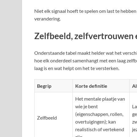
Niet elk signaal hoeft te spelen om last te hebben
verandering.
Zelfbeeld, zelfvertrouwen 
Onderstaande tabel maakt helder wat het verschil
hoe elk onderdeel samenhangt met een laag zelfbeel
laag is en wat helpt om het te versterken.
Begrip
Korte definitie
Al
Het mentale plaatje van
wie je bent
La
(eigenschappen, rollen,
ge
Zelfbeeld
overtuigingen); kan
zw
realistisch of vertekend
je
zijn.