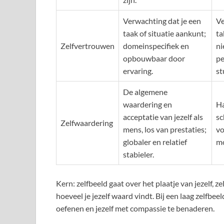
Verwachting dat je een
Ve
taak of situatie aankunt;
ta
Zelfvertrouwen
domeinspecifiek en
ni
opbouwbaar door
pe
ervaring.
st
De algemene
waardering en
Ha
acceptatie van jezelf als
sc
Zelfwaardering
mens, los van prestaties;
vo
globaler en relatief
mo
stabieler.
Kern: zelfbeeld gaat over het plaatje van jezelf, 
hoeveel je jezelf waard vindt. Bij een laag zelfb
oefenen en jezelf met compassie te benaderen.