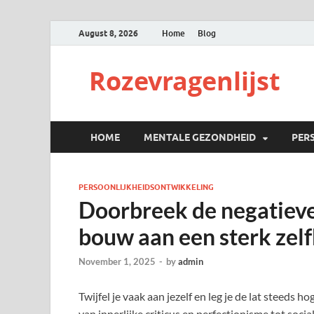
August 8, 2026
Home
Blog
Rozevragenlijst
HOME
MENTALE GEZONDHEID
PER
PERSOONLIJKHEIDSONTWIKKELING
Doorbreek de negatieve 
bouw aan een sterk zel
November 1, 2025
-
by
admin
Twijfel je vaak aan jezelf en leg je de lat steed
van innerlijke criticus en perfectionisme tot so