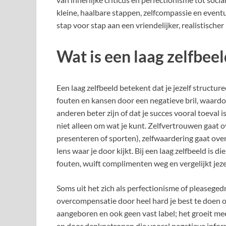
kleine, haalbare stappen, zelfcompassie en eventu
stap voor stap aan een vriendelijker, realistischer 
Wat is een laag zelfbeel
Een laag zelfbeeld betekent dat je jezelf structureel
fouten en kansen door een negatieve bril, waardoo
anderen beter zijn of dat je succes vooral toeval is
niet alleen om wat je kunt. Zelfvertrouwen gaat 
presenteren of sporten), zelfwaardering gaat over
lens waar je door kijkt. Bij een laag zelfbeeld is d
fouten, wuift complimenten weg en vergelijkt jez
Soms uit het zich als perfectionisme of pleasegedr
overcompensatie door heel hard je best te doen om
aangeboren en ook geen vast label; het groeit mees
en door denkpatronen die vooral negatieve informa