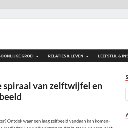
SOONLIJKE GROEI
RELATIES & LEVEN
LEEFSTIJL & IN
spiraal van zelftwijfel en
fbeeld
s hoger? Ontdek waar een laag zelfbeeld vandaan kan komen-
ciale mediadruk-en welke patronen dat in stand houden. Met