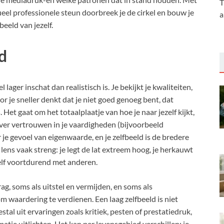
T
eel professionele steun doorbreek je de cirkel en bouw je
a
beeld van jezelf.
d
 lager inschat dan realistisch is. Je bekijkt je kwaliteiten,
r je sneller denkt dat je niet goed genoeg bent, dat
. Het gaat om het totaalplaatje van hoe je naar jezelf kijkt,
over vertrouwen in je vaardigheden (bijvoorbeeld
 je gevoel van eigenwaarde, en je zelfbeeld is de bredere
ie lens vaak streng: je legt de lat extreem hoog, je herkauwt
elf voortdurend met anderen.
ag, soms als uitstel en vermijden, en soms als
 waardering te verdienen. Een laag zelfbeeld is niet
tal uit ervaringen zoals kritiek, pesten of prestatiedruk,
tie uitlichten. Het kan per levensgebied verschillen: je