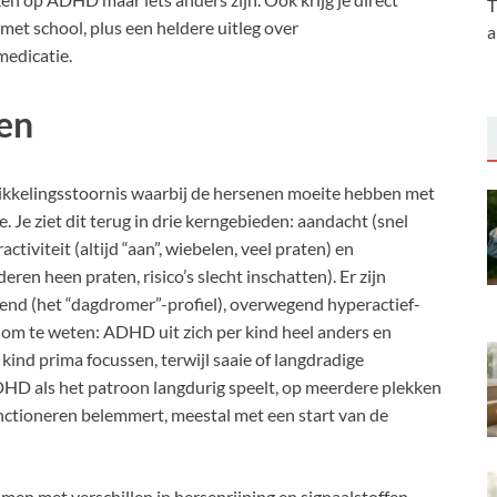
T
et school, plus een heldere uitleg over
a
edicatie.
en
ikkelingsstoornis waarbij de hersenen moeite hebben met
 Je ziet dit terug in drie kerngebieden: aandacht (snel
tiviteit (altijd “aan”, wiebelen, veel praten) en
ren heen praten, risico’s slecht inschatten). Er zijn
end (het “dagdromer”-profiel), overwegend hyperactief-
 om te weten: ADHD uit zich per kind heel anders en
e kind prima focussen, terwijl saaie of langdradige
DHD als het patroon langdurig speelt, op meerdere plekken
unctioneren belemmert, meestal met een start van de
men met verschillen in hersenrijping en signaalstoffen