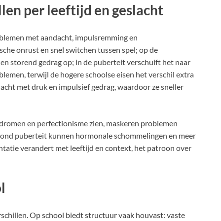
en per leeftijd en geslacht
blemen met aandacht, impulsremming en
rische onrust en snel switchen tussen spel; op de
 en storend gedrag op; in de puberteit verschuift het naar
blemen, terwijl de hogere schoolse eisen het verschil extra
acht met druk en impulsief gedrag, waardoor ze sneller
agdromen en perfectionisme zien, maskeren problemen
. Rond puberteit kunnen hormonale schommelingen en meer
ntatie verandert met leeftijd en context, het patroon over
l
chillen. Op school biedt structuur vaak houvast: vaste