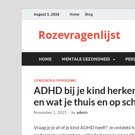
August 5, 2026
Home
Blog
Rozevragenlijst
HOME
MENTALE GEZONDHEID
PER
JONGEREN & OPVOEDING
ADHD bij je kind herke
en wat je thuis en op s
November 1, 2025
-
by
admin
Vraag je je af of je kind ADHD heeft? Je ontdekt h
onderzoek verloopt en welke factoren kunnen lijk