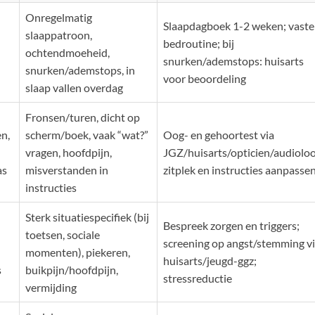
Onregelmatig
Slaapdagboek 1-2 weken; vaste
slaappatroon,
bedroutine; bij
ochtendmoeheid,
snurken/ademstops: huisarts
snurken/ademstops, in
voor beoordeling
slaap vallen overdag
Fronsen/turen, dicht op
en,
scherm/boek, vaak “wat?”
Oog- en gehoortest via
vragen, hoofdpijn,
JGZ/huisarts/opticien/audioloo
as
misverstanden in
zitplek en instructies aanpasse
instructies
Sterk situatiespecifiek (bij
Bespreek zorgen en triggers;
toetsen, sociale
screening op angst/stemming v
momenten), piekeren,
huisarts/jeugd-ggz;
s
buikpijn/hoofdpijn,
stressreductie
vermijding