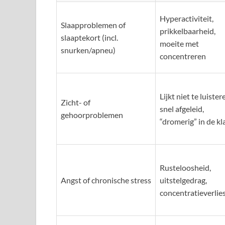
Hyperactiviteit,
Slaapproblemen of
prikkelbaarheid,
slaaptekort (incl.
moeite met
snurken/apneu)
concentreren
Lijkt niet te luister
Zicht- of
snel afgeleid,
gehoorproblemen
“dromerig” in de kl
Rusteloosheid,
Angst of chronische stress
uitstelgedrag,
concentratieverlie