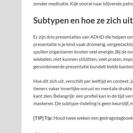
zonder medicatie. Kijk vooral naar blijvende pa
Subtypen en hoe ze zich ui
Er zijn drie presentaties van ADHD die helpen o
presentatie is je kind vaak dromerig, vergeetacht
spullen organiseren kosten veel energie. Bij de o
wiebelen, niet kunnen stilzitten, veel praten, im
gecombineerde presentatie bundelt beide kanten:
Hoe dit zich uit, verschilt per leeftijd en contex
tieners vaker innerlijke onrust en mentale drukte
kant zien. Belangrijk: een profiel kan in de tijd v
maskeren. De subtype-indeling is geen keurslijf,
[TIP] Tip:
Houd twee weken een gedragsdagboek e