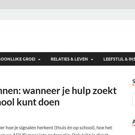
SOONLIJKE GROEI
RELATIES & LEVEN
LEEFSTIJL & IN
nnen: wanneer je hulp zoekt
chool kunt doen
ier hoe je signalen herkent (thuis én op school), hoe het
en op ADHD maar iets anders zijn. Ook krijg je direct