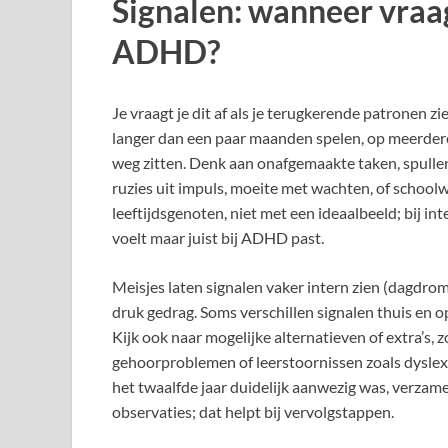
Signalen: wanneer vraag 
ADHD?
Je vraagt je dit af als je terugkerende patronen zi
langer dan een paar maanden spelen, op meerdere 
weg zitten. Denk aan onafgemaakte taken, spullen
ruzies uit impuls, moeite met wachten, of schoolwe
leeftijdsgenoten, niet met een ideaalbeeld; bij i
voelt maar juist bij ADHD past.
Meisjes laten signalen vaker intern zien (dagdrom
druk gedrag. Soms verschillen signalen thuis en o
Kijk ook naar mogelijke alternatieven of extra’s, zo
gehoorproblemen of leerstoornissen zoals dyslexie
het twaalfde jaar duidelijk aanwezig was, verzam
observaties; dat helpt bij vervolgstappen.