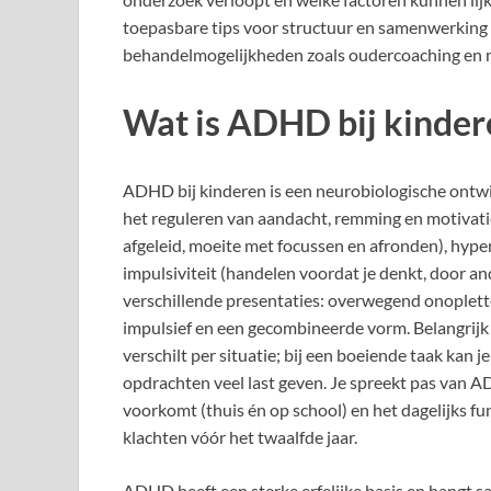
toepasbare tips voor structuur en samenwerking m
behandelmogelijkheden zoals oudercoaching en m
Wat is ADHD bij kinder
ADHD bij kinderen is een neurobiologische ontw
het reguleren van aandacht, remming en motivatie.
afgeleid, moeite met focussen en afronden), hyperac
impulsiviteit (handelen voordat je denkt, door ande
verschillende presentaties: overwegend onoplett
impulsief en een gecombineerde vorm. Belangrijk
verschilt per situatie; bij een boeiende taak kan j
opdrachten veel last geven. Je spreekt pas van A
voorkomt (thuis én op school) en het dagelijks f
klachten vóór het twaalfde jaar.
ADHD heeft een sterke erfelijke basis en hangt sa