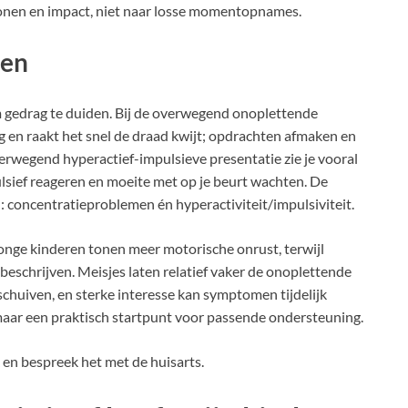
tronen en impact, niet naar losse momentopnames.
ten
m gedrag te duiden. Bij de overwegend onoplettende
ig en raakt het snel de draad kwijt; opdrachten afmaken en
verwegend hyperactief-impulsieve presentatie zie je vooral
pulsief reageren en moeite met op je beurt wachten. De
 concentratieproblemen én hyperactiviteit/impulsiviteit.
t: jonge kinderen tonen meer motorische onrust, terwijl
 beschrijven. Meisjes laten relatief vaker de onoplettende
erschuiven, en sterke interesse kan symptomen tijdelijk
 maar een praktisch startpunt voor passende ondersteuning.
n bespreek het met de huisarts.