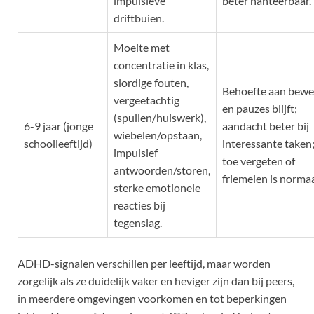
impulsieve
beter hanteerbaar.
driftbuien.
Moeite met
concentratie in klas,
slordige fouten,
Behoefte aan bew
vergeetachtig
en pauzes blijft;
(spullen/huiswerk),
6-9 jaar (jonge
aandacht beter bij
wiebelen/opstaan,
schoolleeftijd)
interessante taken;
impulsief
toe vergeten of
antwoorden/storen,
friemelen is normaa
sterke emotionele
reacties bij
tegenslag.
ADHD-signalen verschillen per leeftijd, maar worden
zorgelijk als ze duidelijk vaker en heviger zijn dan bij peers,
in meerdere omgevingen voorkomen en tot beperkingen