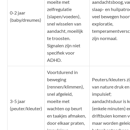
moeite met
aandachtsboog, var
zelfregulatie
slaap- en huilpatro
0-2 jaar
(slapen/voeden),
veel bewegen hoort
(baby/dreumes)
snel wisselen van
exploratie,
aandacht, moeilijk
temperamentversch
te troosten.
zijn normaal.
Signalen zijn niet
specifiek voor
ADHD.
Voortdurend in
beweging
Peuters/kleuters zi
(rennen/klimmen),
van nature druk en
snel afgeleid,
impulsief;
3-5 jaar
moeite met
aandachtsduur is k
(peuter/kleuter)
wachten op beurt
(enkele minuten) e
en taakjes afmaken,
driftbuien komen 
door elkaar praten,
maar worden geleid