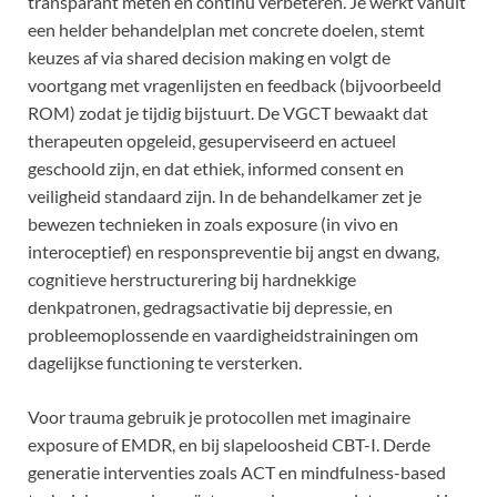
transparant meten en continu verbeteren. Je werkt vanuit
een helder behandelplan met concrete doelen, stemt
keuzes af via shared decision making en volgt de
voortgang met vragenlijsten en feedback (bijvoorbeeld
ROM) zodat je tijdig bijstuurt. De VGCT bewaakt dat
therapeuten opgeleid, gesuperviseerd en actueel
geschoold zijn, en dat ethiek, informed consent en
veiligheid standaard zijn. In de behandelkamer zet je
bewezen technieken in zoals exposure (in vivo en
interoceptief) en responspreventie bij angst en dwang,
cognitieve herstructurering bij hardnekkige
denkpatronen, gedragsactivatie bij depressie, en
probleemoplossende en vaardigheidstrainingen om
dagelijkse functioning te versterken.
Voor trauma gebruik je protocollen met imaginaire
exposure of EMDR, en bij slapeloosheid CBT-I. Derde
generatie interventies zoals ACT en mindfulness-based