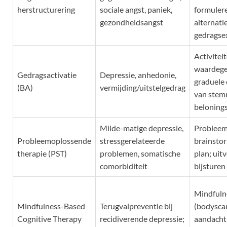
herstructurering
sociale angst, paniek,
formulere
gezondheidsangst
alternati
gedragse
Activitei
waardege
Gedragsactivatie
Depressie, anhedonie,
graduele
(BA)
vermijding/uitstelgedrag
van stemm
beloning
Milde-matige depressie,
Probleem 
Probleemoplossende
stressgerelateerde
brainstor
therapie (PST)
problemen, somatische
plan; uit
comorbiditeit
bijsturen
Mindfuln
Mindfulness-Based
Terugvalpreventie bij
(bodysca
Cognitive Therapy
recidiverende depressie;
aandacht 