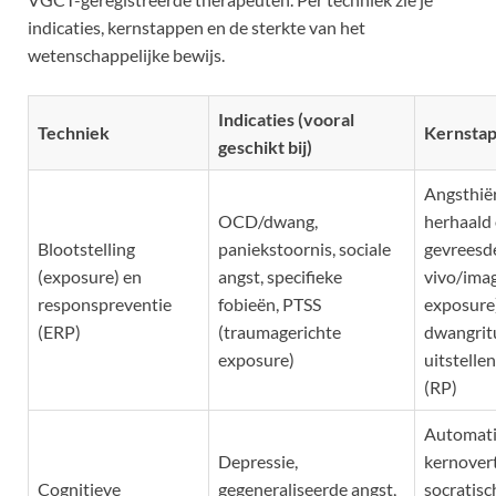
indicaties, kernstappen en de sterkte van het
wetenschappelijke bewijs.
Indicaties (vooral
Techniek
Kernstap
geschikt bij)
Angsthiër
OCD/dwang,
herhaald
Blootstelling
paniekstoornis, sociale
gevreesde
(exposure) en
angst, specifieke
vivo/imag
responspreventie
fobieën, PTSS
exposure)
(ERP)
(traumagerichte
dwangrit
exposure)
uitstelle
(RP)
Automati
Depressie,
kernover
Cognitieve
gegeneraliseerde angst,
socratisc