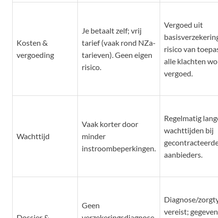
Vergoed uit
Je betaalt zelf; vrij
basisverzekering
Kosten &
tarief (vaak rond NZa-
risico van toepa
vergoeding
tarieven). Geen eigen
alle klachten w
risico.
vergoed.
Regelmatig lang
Vaak korter door
wachttijden bij
Wachttijd
minder
gecontracteerd
instroombeperkingen.
aanbieders.
Diagnose/zorgt
Geen
vereist; gegeve
Dossier &
verzekeringsdiagnose