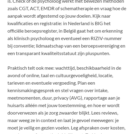
is. Check of de psycholoog werkt met bewezen methoden
zoals CGT, ACT, EMDR of schematherapie en vraag hoe de
aanpak wordt afgestemd op jouw doelen. Kijk naar
kwalificaties en registratie: in Nederland is BIG het
officiële beroepsregister, in België gaat het om erkenning
als klinisch psycholoog en eventueel een RIZIV-nummer
bij conventie; lidmaatschap van een beroepsvereniging en
een transparant kwaliteitsstatuut zijn pluspunten.
Praktisch telt ook mee: wachttijd, beschikbaarheid in de
avond of online, taal en cultuurgevoeligheid, locatie,
tarieven en eventuele vergoeding. Plan een
kennismakingsgesprek en stel vragen over intake,
meetmomenten, duur, privacy (AVG), rapportage aan je
huisarts alléén met jouw toestemming, en hoe er wordt
doorverwezen als je zorg zwaarder blijkt. Lees reviews,
maar weeg ze in context en laat je gevoel meewegen: je
moet je veilig en gezien voelen. Leg afspraken over kosten,