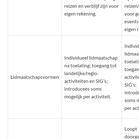
reizen en verblijf zijn voor
reizen/
eigen rekening.
voor g
events
eigen 
Indivi
lidmaa
Individueel lidmaatschap
toelati
na toelating; toegang tot
toegan
landelijke/regio-
Lidmaatschapsvormen
activit
activiteiten en SIG’s;
SIG’s;
introducees soms
introd
mogelijk per activiteit.
soms m
per act
Loopt
doorga