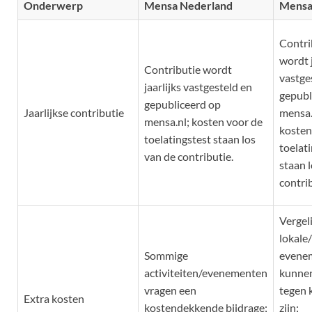
Onderwerp
Mensa Nederland
Mensa
Contri
wordt j
Contributie wordt
vastge
jaarlijks vastgesteld en
gepubl
gepubliceerd op
Jaarlijkse contributie
mensa.
mensa.nl; kosten voor de
kosten
toelatingstest staan los
toelat
van de contributie.
staan 
contrib
Vergel
lokale/
Sommige
evene
activiteiten/evenementen
kunnen
vragen een
tegen 
Extra kosten
kostendekkende bijdrage;
zijn;