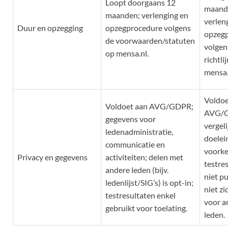
Loopt doorgaans 12
maand
maanden; verlenging en
verlen
Duur en opzegging
opzegprocedure volgens
opzeg
de voorwaarden/statuten
volgen
op mensa.nl.
richtli
mensa.
Voldoe
Voldoet aan AVG/GDPR;
AVG/
gegevens voor
vergel
ledenadministratie,
doelei
communicatie en
voorke
Privacy en gegevens
activiteiten; delen met
testre
andere leden (bijv.
niet p
ledenlijst/SIG’s) is opt-in;
niet zi
testresultaten enkel
voor a
gebruikt voor toelating.
leden.