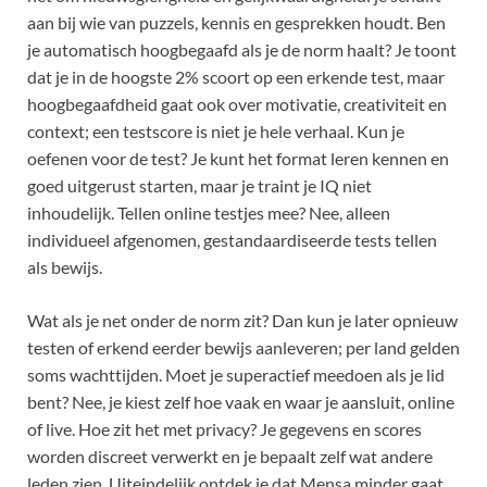
aan bij wie van puzzels, kennis en gesprekken houdt. Ben
je automatisch hoogbegaafd als je de norm haalt? Je toont
dat je in de hoogste 2% scoort op een erkende test, maar
hoogbegaafdheid gaat ook over motivatie, creativiteit en
context; een testscore is niet je hele verhaal. Kun je
oefenen voor de test? Je kunt het format leren kennen en
goed uitgerust starten, maar je traint je IQ niet
inhoudelijk. Tellen online testjes mee? Nee, alleen
individueel afgenomen, gestandaardiseerde tests tellen
als bewijs.
Wat als je net onder de norm zit? Dan kun je later opnieuw
testen of erkend eerder bewijs aanleveren; per land gelden
soms wachttijden. Moet je superactief meedoen als je lid
bent? Nee, je kiest zelf hoe vaak en waar je aansluit, online
of live. Hoe zit het met privacy? Je gegevens en scores
worden discreet verwerkt en je bepaalt zelf wat andere
leden zien. Uiteindelijk ontdek je dat Mensa minder gaat